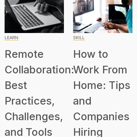
SKILL
SPEAKING
How to
How Many
ion:
Work From
Hours Is
Home: Tips
Part Time
and
s,
Companies
Hiring