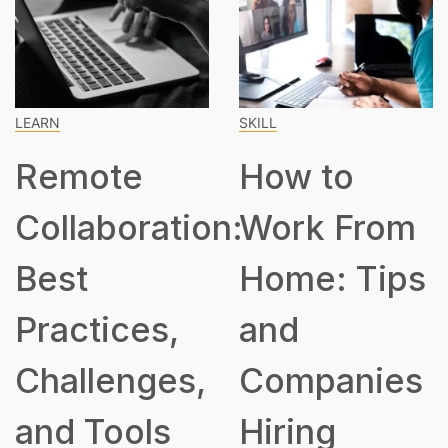
SKILL
SPEAKING
How to
How Many
on:
Work From
Hours Is
Home: Tips
Part Time?
and
,
Companies
Hiring