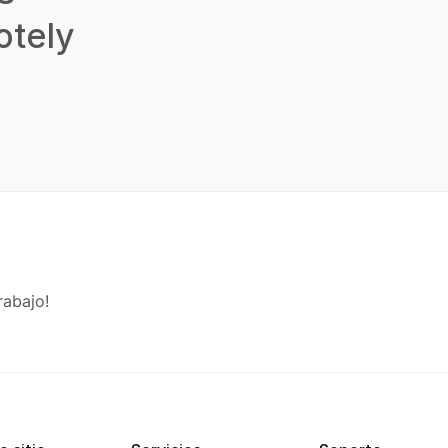
tely
rabajo!