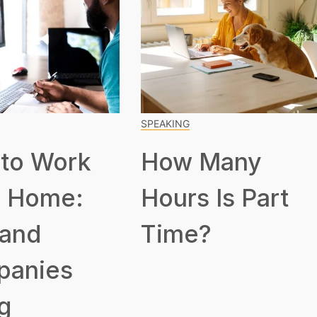
SPEAKING
to Work
How Many
 Home:
Hours Is Part
 and
Time?
panies
g