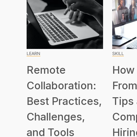
LEARN
SKILL
Remote
How 
Collaboration:
From
Best Practices,
Tips
Challenges,
Com
and Tools
Hirin