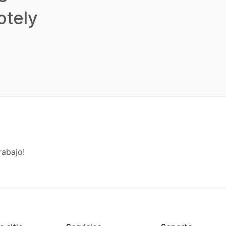
tely
rabajo!