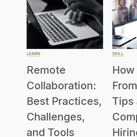
LEARN
SKILL
Remote
How 
Collaboration:
From
Best Practices,
Tips
Challenges,
Com
and Tools
Hirin