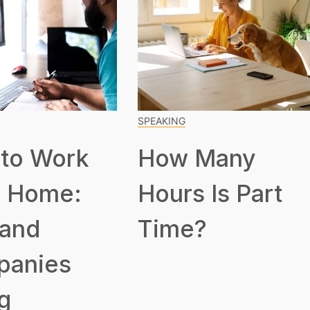
SPEAKING
to Work
How Many
 Home:
Hours Is Part
 and
Time?
panies
g